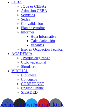
CEBA
¿Qué es CEBA?
Admisión CEBA
Servicios
Sedes
Convalidación
Plan de estudios
Informes
Hoja Informativa
Calendarización
Vacantes
Esp. en Ocupación Técnica
ACADEMIA
¿Porqué elegirnos?
Ciclo vacacional
Simulacro
VIRTUAL
Biblioteca
Concursos
COREFONET
English Online
SIEADED
acebook
Instagram
Twitter
Youtube
Tiktok