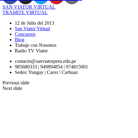
SAN VIATOR VIRTUAL
TRAMITE VIRTUAL
12 de Julio del 2013
San Viator Virtual
Concursos
Blog
Trabaje con Nosotros
Radio TV Viator
contacto@sanviatorperu.edu.pe
985680333 | 949894854 | 974815001
Sedes: Yungay | Caraz | Carhuaz
Taller de Radio
Laboratorio
Laboratorio
ADMISIÓN
LOGROS
Previous slide
Next slide