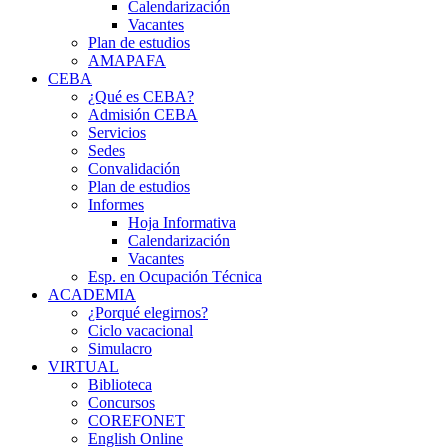
Calendarización
Vacantes
Plan de estudios
AMAPAFA
CEBA
¿Qué es CEBA?
Admisión CEBA
Servicios
Sedes
Convalidación
Plan de estudios
Informes
Hoja Informativa
Calendarización
Vacantes
Esp. en Ocupación Técnica
ACADEMIA
¿Porqué elegirnos?
Ciclo vacacional
Simulacro
VIRTUAL
Biblioteca
Concursos
COREFONET
English Online