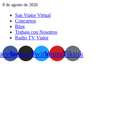
Ir
8 de agosto de 2026
al
San Viator Virtual
contenido
Concursos
Blog
Trabaja con Nosotros
Radio TV Viator
acebook
Instagram
Twitter
Youtube
Tiktok